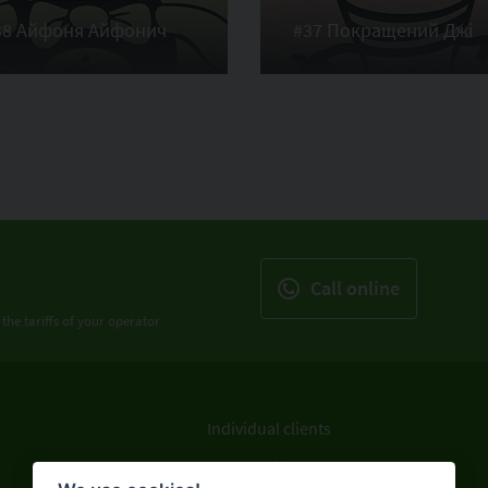
38 Айфоня Айфонич
#37 Покращений Джі
Call online
 the tariffs of your operator
Individual clients
Legal entities