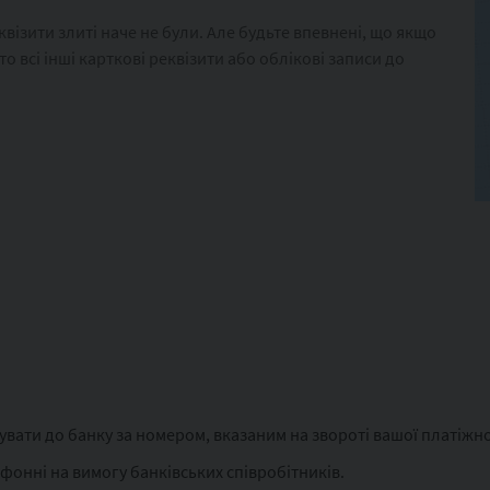
візити злиті наче не були. Але будьте впевнені, що якщо
то всі інші карткові реквізити або облікові записи до
вати до банку за номером, вказаним на звороті вашої платіжно
онні на вимогу банківських співробітників.