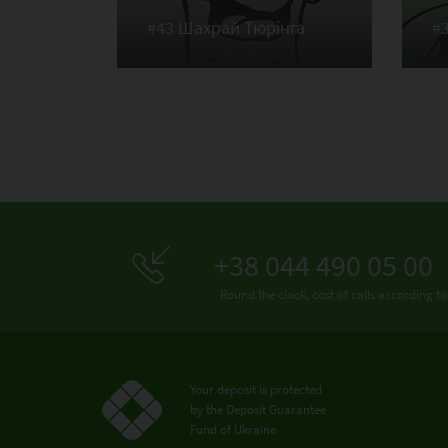
#43 Шахрай Тюрінга
#
+38 044 490 05 00
Round the clock, cost of calls according to
Your deposit is protected
by the Deposit Guarantee
Fund of Ukraine