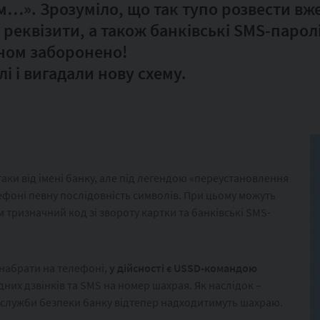
…». Зрозуміло, що так тупо розвести вже
і реквізити, а також банківські SMS-паролі
оном заборонено!
і і вигадали нову схему.
 таки від імені банку, але під легендою «переустановлення
ефоні певну послідовність символів. При цьому можуть
тризначний код зі звороту картки та банківські SMS-
 набрати на телефоні,
у дійсності є USSD-командою
них дзвінків та SMS на номер шахрая. Як наслідок –
ї служби безпеки банку відтепер надходитимуть шахраю.