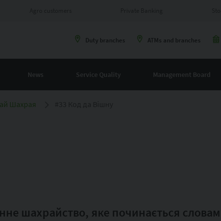
Agro customers
Private Banking
Sto
Duty branches
ATMs and branches
News
Service Quality
Management Board
ай Шахрая
#33 Код да Вішну
онне шахрайство, яке починається словам