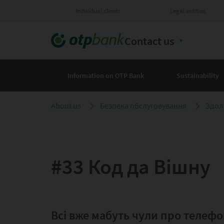
Individual clients
Legal entities
Contact us
Information on OTP Bank
Sustainability
About us
Безпека обслуговування
Здол
#33 Код да Вішну
Всі вже мабуть чули про телеф