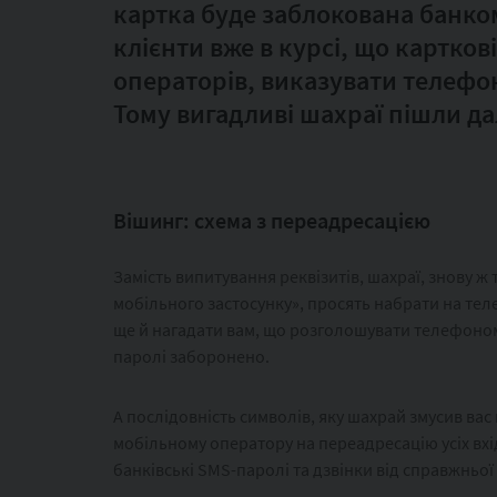
картка буде заблокована банком
клієнти вже в курсі, що картков
операторів, виказувати телеф
Тому вигадливі шахраї пішли дал
Вішинг: схема з переадресацією
Замість випитування реквізитів, шахраї, знову ж
мобільного застосунку», просять набрати на тел
ще й нагадати вам, що розголошувати телефоном 
паролі заборонено.
А послідовність символів, яку шахрай змусив вас
мобільному оператору на переадресацію усіх вхід
банківські SMS-паролі та дзвінки від справжньо