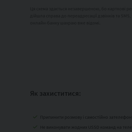
Ця схема здається незавершеною, бо карткові рек
дійшла справа до переадресації дзвінків та SMS, 
онлайн-банку шахраю вже відомі.
Як захиститися:
Припинити розмову і самостійно зателефону
Не виконувати жодних USSD команд на телеф