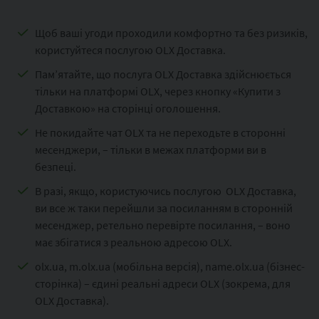
Щоб ваші угоди проходили комфортно та без ризиків,
користуйтеся послугою OLX Доставка.
Пам’ятайте, що послуга OLX Доставка здійснюється
тільки на платформі OLX, через кнопку «Купити з
Доставкою» на сторінці оголошення.
Не покидайте чат OLX та не переходьте в сторонні
месенджери, – тільки в межах платформи ви в
безпеці.
В разі, якщо, користуючись послугою OLX Доставка,
ви все ж таки перейшли за посиланням в сторонній
месенджер, ретельно перевірте посилання, – воно
має збігатися з реальною адресою OLX.
olx.ua, m.olx.ua (мобільна версія), name.olx.ua (бізнес-
сторінка) – єдині реальні адреси OLX (зокрема, для
OLX Доставка).