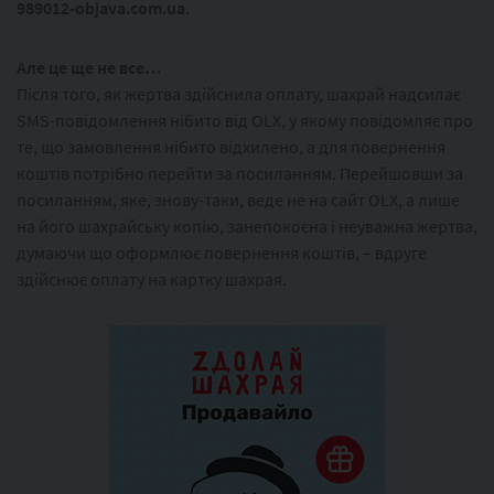
989012-objava.com.ua
.
Але це ще не все…
Після того, як жертва здійснила оплату, шахрай надсилає
SMS-повідомлення нібито від OLX, у якому повідомляє про
те, що замовлення нібито відхилено, а для повернення
коштів потрібно перейти за посиланням. Перейшовши за
посиланням, яке, знову-таки, веде не на сайт OLX, а лише
на його шахрайську копію, занепокоєна і неуважна жертва,
думаючи що оформлює повернення коштів, – вдруге
здійснює оплату на картку шахрая.