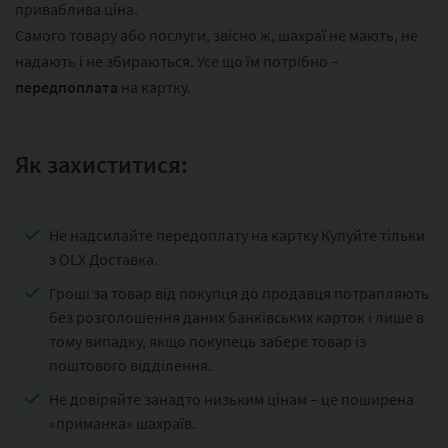
приваблива ціна.
Самого товару або послуги, звісно ж, шахраї не мають, не
надають і не збираються. Усе що їм потрібно –
передпоплата
на картку.
Як захиститися:
Не надсилайте передоплату на картку Купуйте тільки
з OLX Доставка.
Гроші за товар від покупця до продавця потрапляють
без розголошення даних банківських карток і лише в
тому випадку, якщо покупець забере товар із
поштового відділення.
Не довіряйте занадто низьким цінам – це поширена
«приманка» шахраїв.