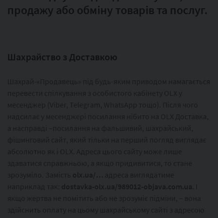
продажу або обміну товарів та послуг.
Шахрайство з Доставкою
Шахрай-«Продавець» під будь-яким приводом намагається
перевести спілкування з особистого кабінету OLX у
месенджер (Viber, Telegram, WhatsApp тощо). Після чого
надсилає у месенджері посилання нібито на OLX Доставка,
а насправді –посилання на фальшивий, шахрайський,
фішинговий сайт, який тільки на перший погляд виглядає
абсолютно як і OLX. Адреса цього сайту може лише
здаватися справжньою, а якщо придивитися, то стане
зрозуміло. Замість
olx.ua/…
адреса виглядатиме
наприклад так:
dostavka-olx.ua/989012-objava.com.ua
. І
якщо жертва не помітить або не зрозуміє підміни, – вона
здійснить оплату на цьому шахрайському сайті з адресою