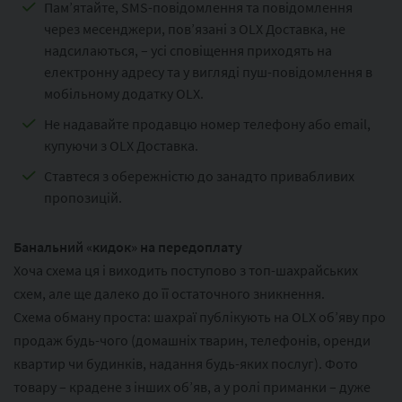
Пам’ятайте, SMS-повідомлення та повідомлення
через месенджери, пов’язані з OLX Доставка, не
надсилаються, – усі сповіщення приходять на
електронну адресу та у вигляді пуш-повідомлення в
мобільному додатку OLX.
Не надавайте продавцю номер телефону або email,
купуючи з OLX Доставка.
Ставтеся з обережністю до занадто привабливих
пропозицій.
Банальний «кидок» на передоплату
Хоча схема ця і виходить поступово з топ-шахрайських
схем, але ще далеко до її остаточного зникнення.
Схема обману проста: шахраї публікують на OLX об’яву про
продаж будь-чого (домашніх тварин, телефонів, оренди
квартир чи будинків, надання будь-яких послуг). Фото
товару – крадене з інших об’яв, а у ролі приманки – дуже